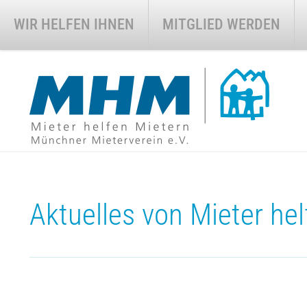
Skip
WIR HELFEN IHNEN
MITGLIED WERDEN
to
content
Aktuelles von Mieter hel